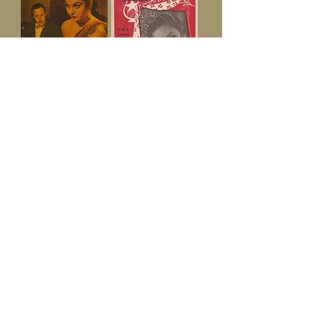
De doce a cinco salas de
Cancionero de Rocío del
fiestas
Carmen.
Autor: Ramón Soto. Premio
Editorial Alas.
Ateneo de Novela 1953.
Año XXXI - Núm. 11
(Sevilla, 1956)
Cancionero Mikaela
Editorial Alas