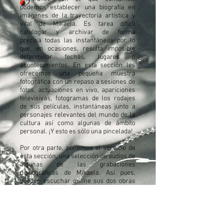
podemos establecer una biografía en
imágenes de la trayectoria artística y
vital de Mikaela. Es tarea difícil
catalogar y archivar de forma
precisa todas las instantáneas por lo
que, en ocasiones, resulta imposible
determinar fechas, lugares o
acontecimientos. En esta sección les
ofrecemos una pequeña muestra
fotográfica con un repaso a sesiones de
fotos, actuaciones en vivo, apariciones
televisivas, fotogramas de los rodajes
de sus películas, instantáneas junto a
personajes relevantes del mundo de la
cultura así como algunas de ámbito
personal. ¡Y esto es sólo una pincelada!
Por otra parte, ponemos al servicio de
esta sección, una selección de audios de
algunas de las grabaciones
discográficas de Mikaela. Así pues,
pueden escuchar online sus dos obras
maestras,
Mikaela interpreta García
Lorca
(1966) y
Mikaela canta poesías de
Rafael Alberti
(1970) y por otra parte un
álbum de grandes éxitos así como otra