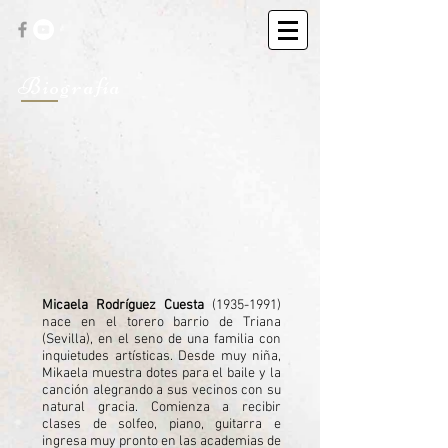
Biografía
Micaela Rodríguez Cuesta
(1935-1991)
nace en el torero barrio de Triana
(Sevilla), en el seno de una familia con
inquietudes artísticas. Desde muy niña,
Mikaela muestra dotes para el baile y la
canción alegrando a sus vecinos con su
natural gracia. Comienza a recibir
clases de solfeo, piano, guitarra e
ingresa muy pronto en las academias de