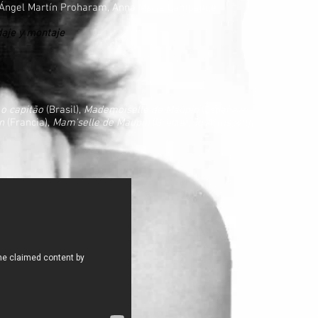
Ángel Martín Proharam, Anna Maria Campanile.
daje y montaje
o capitão
(Brasil),
Mademoiselle de Maupin
(España y
n
(Francia),
Mam'selle de Maupin
(Grecia),
To Arms with