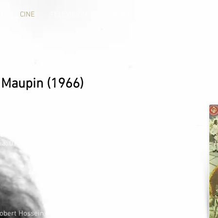
ÍA
CINE
TELEVISIÓN
HEMEROTECA
MULTIMEDIA
 Maupin (1966)
1966.
talia-Francia-Yugoslavia.
lia; 07-12-66 Francia; 27-07-67 México.
obert Hossein, Tomas Milian, Mikaela, Ángel Álvarez,