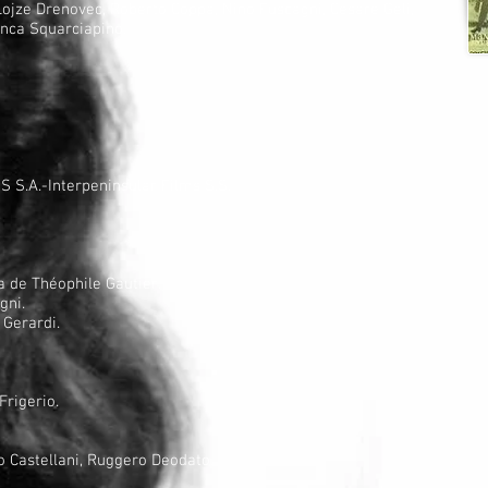
Lojze Drenovec, Roberto Coppa, Nino Fuscagni, Cesare Geli,
ranca Squarciapino.
S S.A.-Interpeninsular Films S.S.
a de Théophile Gautier.
agni.
 Gerardi.
Frigerio.
Castellani, Ruggero Deodato.