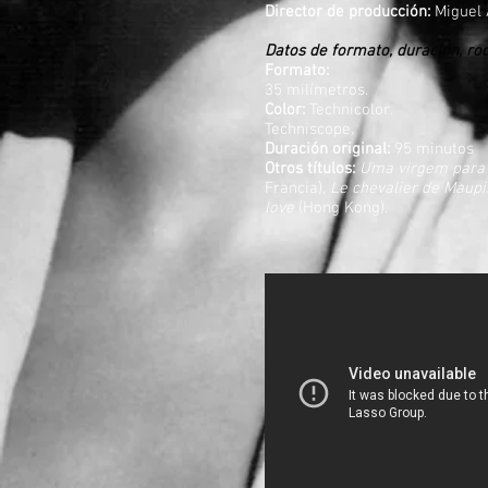
Director de producción:
Miguel 
Datos de formato, duración, ro
Formato:
35 milímetros.
Color:
Technicolor.
Techniscope.
Duración original:
95 minutos
Otros títulos:
Uma virgem para 
Francia),
Le chevalier de Maupi
love
(Hong Kong).