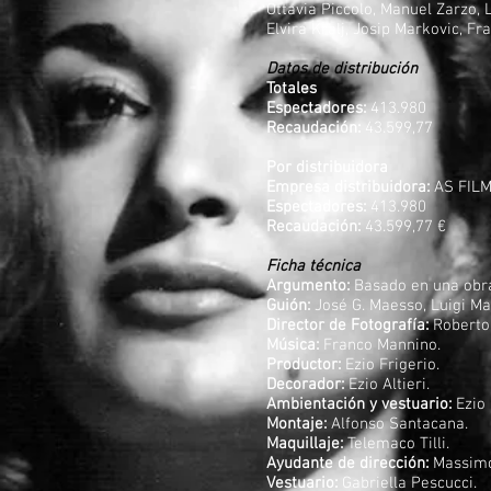
Ottavia Piccolo, Manuel Zarzo, 
Elvira Kralj, Josip Markovic, F
Datos de distribución
Totales
Espectadores:
413.980
Recaudación:
43.599,77
Por distribuidora
Empresa distribuidora:
AS FILM
Espectadores:
413.980
Recaudación:
43.599,77 €
Ficha técnica
Argumento:
Basado en una obr
Guión:
José G. Maesso, Luigi M
Director de Fotografía:
Roberto
Música:
Franco Mannino.
Productor:
Ezio Frigerio.
Decorador:
Ezio Altieri.
Ambientación y vestuario:
Ezio 
Montaje:
Alfonso Santacana.
Maquillaje:
Telemaco Tilli.
Ayudante de dirección:
Massimo 
Vestuario:
Gabriella Pescucci.