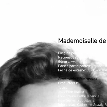
HOME
BIOGRAFÍA
DISCOGRAF
Mademoiselle de
Dirigida por:
Mauro Bolognini, 
Nacionalidad:
Italiana.
Género:
Aventuras.
Países participantes:
España- I
Fecha de estreno:
08-01-66 Ita
Producción e intérpretes
Productoras:
Tecisa
Jolly Film (Italia)
Consortium Pathé (Francia)
Film Servis (Yugoslavia)
Intérpretes:
Catherine Spaak, R